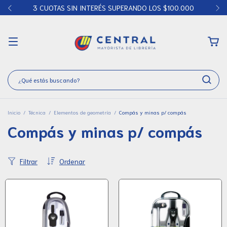
3 CUOTAS SIN INTERÉS SUPERANDO LOS $100.000
Inicio
/
Técnica
/
Elementos de geometría
/
Compás y minas p/ compás
Compás y minas p/ compás
Filtrar
Ordenar