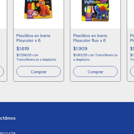
Plastilina en barra
Plastilina en barra
Pl
Playcolor x 6
Playcolor fluo x 6
Pl
$1.619
$1.909
$
$1.538,05
con
$1.813,55
con
Transferencia
$1
Transferencia o depósito
o depósito
Tr
Comprar
ctános
7802479