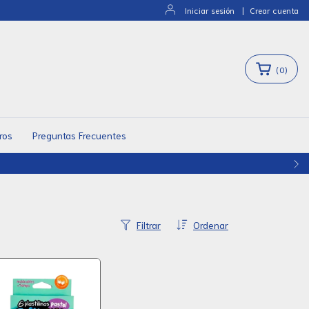
Iniciar sesión
|
Crear cuenta
(
0
)
ros
Preguntas Frecuentes
Filtrar
Ordenar