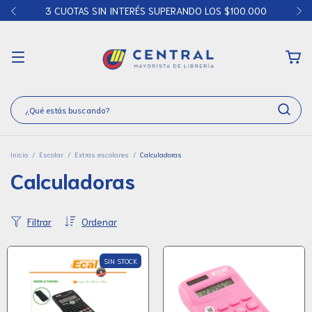
5% DE DESCUENTO REALIZANDO TRANSFERENCIA
Inicio
/
Escolar
/
Extras escolares
/
Calculadoras
Calculadoras
Filtrar
Ordenar
SIN STOCK