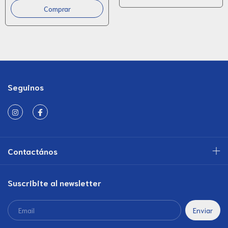
Seguinos
Contactános
Suscribite al newsletter