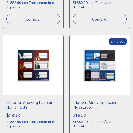
$1.882,90
con
Transferencia o
$1.882,90
con
Transferencia o
depósito
depósito
SIN STOCK
Etiqueta Mooving Escolar
Etiqueta Mooving Escolar
Harry Potter
Playstation
$1.982
$1.982
$1.882,90
con
Transferencia o
$1.882,90
con
Transferencia o
depósito
depósito