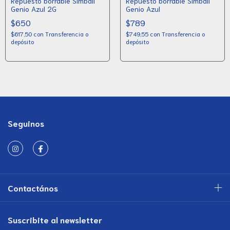
Repuesto borrable Simball
Repuesto borrable Simball
Genio Azul 2G
Genio Azul
$650
$789
$617,50
con
Transferencia o
$749,55
con
Transferencia o
depósito
depósito
Seguinos
Contactános
Suscribite al newsletter