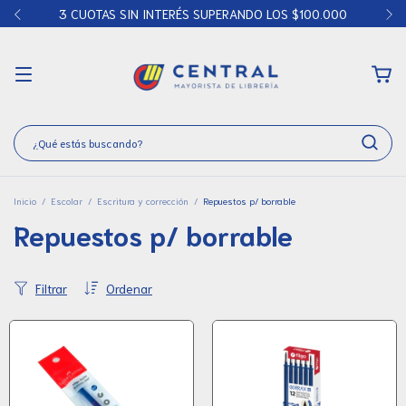
3 CUOTAS SIN INTERÉS SUPERANDO LOS $100.000
Inicio
/
Escolar
/
Escritura y corrección
/
Repuestos p/ borrable
Repuestos p/ borrable
Filtrar
Ordenar