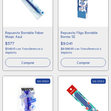
Repuesto Borrable Faber
Repuesto Filgo Borrable
Magic Azul
Borrax SE
$577
$9.041
$548,15
con
Transferencia o
$8.588,95
con
Transferencia o
depósito
depósito
Comprar
SIN STOCK
SIN STOCK