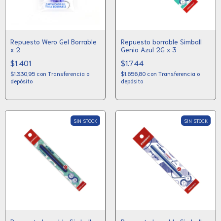
Repuesto Wero Gel Borrable
Repuesto borrable Simball
x 2
Genio Azul 2G x 3
$1.401
$1.744
$1.330,95
con
Transferencia o
$1.656,80
con
Transferencia o
depósito
depósito
SIN STOCK
SIN STOCK