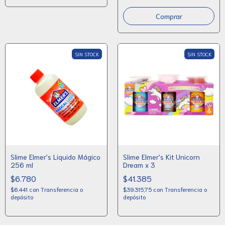
SIN STOCK
SIN STOCK
Slime Elmer's Liquido Mágico
Slime Elmer's Kit Unicorn
256 ml
Dream x 3
$6.780
$41.385
$6.441
con
Transferencia o
$39.315,75
con
Transferencia o
depósito
depósito