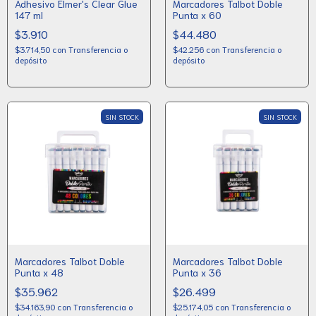
Adhesivo Elmer's Clear Glue
Marcadores Talbot Doble
147 ml
Punta x 60
$3.910
$44.480
$3.714,50
con
Transferencia o
$42.256
con
Transferencia o
depósito
depósito
SIN STOCK
SIN STOCK
Marcadores Talbot Doble
Marcadores Talbot Doble
Punta x 48
Punta x 36
$35.962
$26.499
$34.163,90
con
Transferencia o
$25.174,05
con
Transferencia o