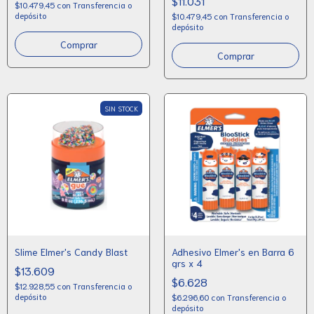
$11.031
$10.479,45
con
Transferencia o
depósito
$10.479,45
con
Transferencia o
depósito
SIN STOCK
Slime Elmer's Candy Blast
Adhesivo Elmer's en Barra 6
grs x 4
$13.609
$6.628
$12.928,55
con
Transferencia o
depósito
$6.296,60
con
Transferencia o
depósito